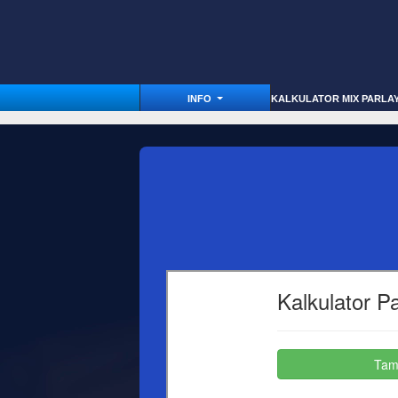
INFO
KALKULATOR MIX PARLA